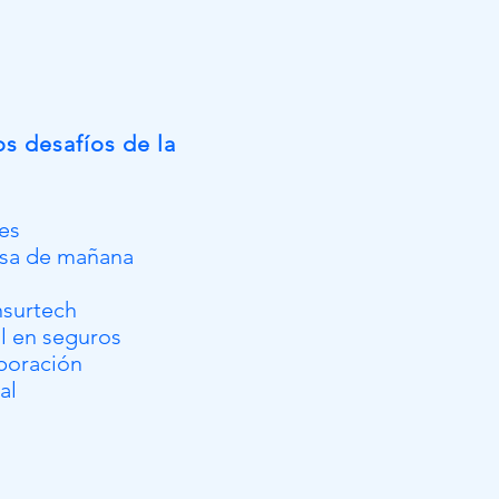
s desafíos de la
es
esa de mañana
nsurtech
al en seguros
rporación
al