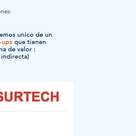
ones
nemos unico de un
-ups
que tienen
a de valor :
indirecta)