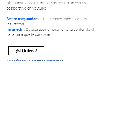
Digital Insurance Latam hemos creado un espacio
colaborativo en youtube
Sector asegurador:
disfruta conectándote con las
Insurtechs
Insurtech:
¿Quieres aportar libremente tu contenido al
canal para que te conozcan?
¡Si Quiero!
¡Suscríbete! Te estamos esperando
​Síguenos en Nuestras Redes Sociales
Política de Privacidad
-
Términos y Condiciones